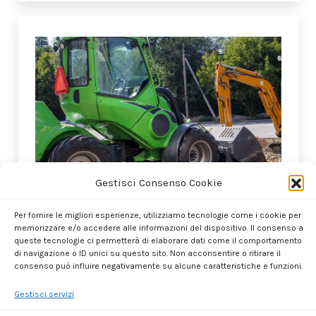
Gestisci Consenso Cookie
Accessori
Per fornire le migliori esperienze, utilizziamo tecnologie come i cookie per
memorizzare e/o accedere alle informazioni del dispositivo. Il consenso a
Per esigenze professionali disponiamo di
queste tecnologie ci permetterà di elaborare dati come il comportamento
di navigazione o ID unici su questo sito. Non acconsentire o ritirare il
accessori come la benna miscelatrice e il
consenso può influire negativamente su alcune caratteristiche e funzioni.
rullo spazzolone.
Gestisci servizi